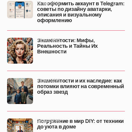
01 янв 2026
Как оформить аккаунт в Telegram:
советы по дизайну аватарки,
описания и визуальному
оформлению
26 дек 2025
Знаменитости: Мифы,
Реальность и Тайны Их
Внешности
25 дек 2025
Знаменитости и их наследие: как
потомки влияют на современный
образ звезд
25 дек 2025
Погружение в мир DIY: от техники
до уюта в доме