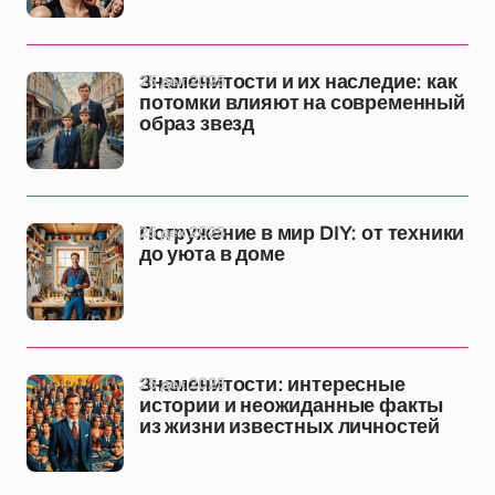
25 дек 2025
Знаменитости и их наследие: как
потомки влияют на современный
образ звезд
25 дек 2025
Погружение в мир DIY: от техники
до уюта в доме
25 дек 2025
Знаменитости: интересные
истории и неожиданные факты
из жизни известных личностей