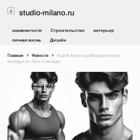
studio-milano.ru
знаменитости
Строительство
интерьер
личная жизнь
Дизайн
Главная
Новости
Худой Арнольд Шварценеггер в
молодости: Путь к легенде
studio-milano.ru
03 дек 2024