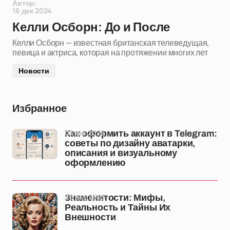
Автор:
16 дек 2024
Келли Осборн: До и После
Келли Осборн — известная британская телеведущая,
певица и актриса, которая на протяжении многих лет
Новости
Избранное
01 янв 2026
Как оформить аккаунт в Telegram:
советы по дизайну аватарки,
описания и визуальному
оформлению
26 дек 2025
Знаменитости: Мифы,
Реальность и Тайны Их
Внешности