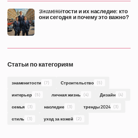
22 дек 2025
Знаменитости и их наследие: кто
они сегодня и почему это важно?
Статьи по категориям
знаменитости
(7)
Строительство
(5)
интерьер
(5)
личная жизнь
(4)
Дизайн
(4)
семья
(3)
наследие
(3)
тренды 2024
(3)
стиль
(3)
уход за кожей
(2)