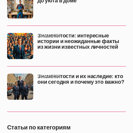
до уюта в доме
25 дек 2025
Знаменитости: интересные
истории и неожиданные факты
из жизни известных личностей
22 дек 2025
Знаменитости и их наследие: кто
они сегодня и почему это важно?
Статьи по категориям