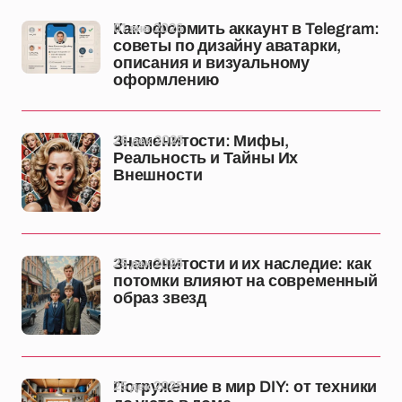
01 янв 2026
Как оформить аккаунт в Telegram:
советы по дизайну аватарки,
описания и визуальному
оформлению
26 дек 2025
Знаменитости: Мифы,
Реальность и Тайны Их
Внешности
25 дек 2025
Знаменитости и их наследие: как
потомки влияют на современный
образ звезд
25 дек 2025
Погружение в мир DIY: от техники