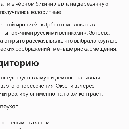
лат и в чёрном бикини легла на деревянную
ы получились колоритные.
енной иронией: «Добро пожаловать в
ты горячими русскими вениками». Зотеева
на открыто рассказывала, что выбрала круглые
ических соображений: меньше риска смещения.
удиторию
 соседствуют гламур и демонстративная
ка этого пересечения. Экзотика через
ки реагируют именно на такой контраст.
oneyken
и граненым стаканом