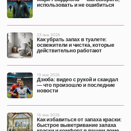
использовать и не ошибиться
23 янв 2026
Как убрать запах в туалете:
освежители и чистка, которые
действительно работают
19 янв 2026
Дзюба: видео с рукой и скандал
— что произошло и последние
новости
16 янв 2026
Как избавиться от запаха краски:
быстрое выветривание запаха
краски и комфорт в вашем доме