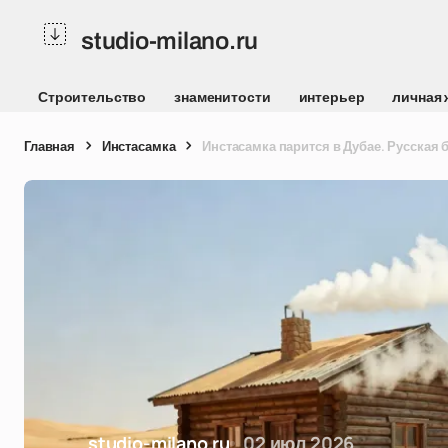
studio-milano.ru
Строительство
знаменитости
интерьер
личная 
Главная
Инстасамка
Инстасамка парится в Дубае. Русская 
studio-milano.ru
02 июл 2026