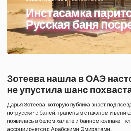
Инстасамка паритс
Русская баня поср
Зотеева нашла в ОАЭ наст
не упустила шанс похваст
Дарья Зотеева, которую публика знает под псе
по-русски: с баней, граненым стаканом и веник
появилась в белом халате и банном колпаке - к
ассоциируется с Арабскими Эмиратами.