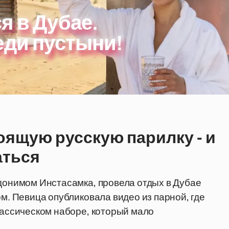
я в Дубае.
еди пустыни!
оящую русскую парилку - и
аться
вдонимом Инстасамка, провела отдых в Дубае
ом. Певица опубликовала видео из парной, где
лассическом наборе, который мало