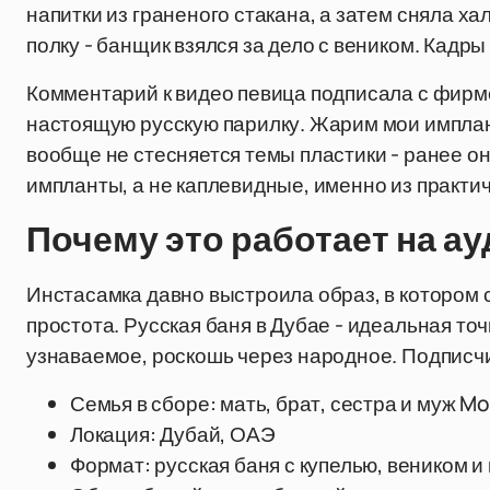
напитки из граненого стакана, а затем сняла ха
полку - банщик взялся за дело с веником. Кадр
Комментарий к видео певица подписала с фирм
настоящую русскую парилку. Жарим мои имплан
вообще не стесняется темы пластики - ранее о
импланты, а не каплевидные, именно из практ
Почему это работает на а
Инстасамка давно выстроила образ, в котором
простота. Русская баня в Дубае - идеальная точ
узнаваемое, роскошь через народное. Подписчи
Семья в сборе: мать, брат, сестра и муж M
Локация: Дубай, ОАЭ
Формат: русская баня с купелью, веником 