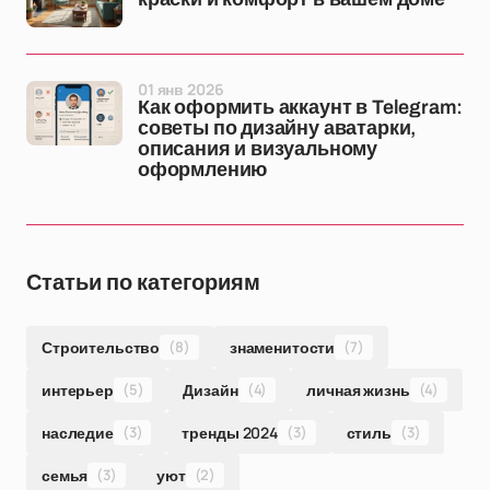
01 янв 2026
Как оформить аккаунт в Telegram:
советы по дизайну аватарки,
описания и визуальному
оформлению
Статьи по категориям
Строительство
(8)
знаменитости
(7)
интерьер
(5)
Дизайн
(4)
личная жизнь
(4)
наследие
(3)
тренды 2024
(3)
стиль
(3)
семья
(3)
уют
(2)