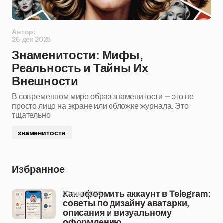
Автор:
26 дек 2025
Знаменитости: Мифы,
Реальность и Тайны Их
Внешности
В современном мире образ знаменитости — это не
просто лицо на экране или обложке журнала. Это
тщательно
знаменитости
Избранное
01 янв 2026
Как оформить аккаунт в Telegram:
советы по дизайну аватарки,
описания и визуальному
оформлению