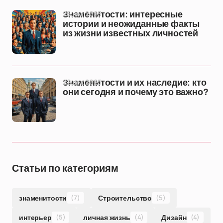
25 дек 2025
Знаменитости: интересные
истории и неожиданные факты
из жизни известных личностей
22 дек 2025
Знаменитости и их наследие: кто
они сегодня и почему это важно?
Статьи по категориям
знаменитости
(7)
Строительство
(5)
интерьер
(5)
личная жизнь
(4)
Дизайн
(4)