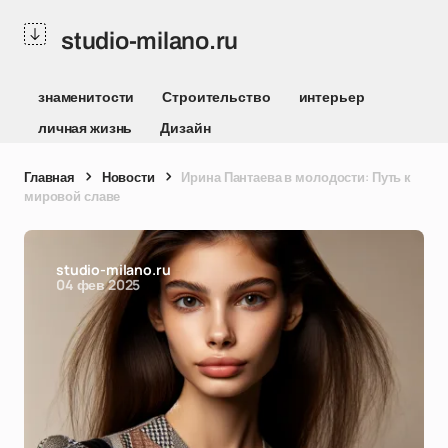
studio-milano.ru
знаменитости
Строительство
интерьер
личная жизнь
Дизайн
Главная
Новости
Ирина Пантаева в молодости: Путь к
мировой славе
studio-milano.ru
04 фев 2025