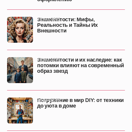
26 дек 2025
Знаменитости: Мифы,
Реальность и Тайны Их
Внешности
25 дек 2025
Знаменитости и их наследие: как
потомки влияют на современный
образ звезд
25 дек 2025
Погружение в мир DIY: от техники
до уюта в доме