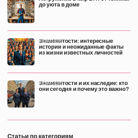
до уюта в доме
25 дек 2025
Знаменитости: интересные
истории и неожиданные факты
из жизни известных личностей
22 дек 2025
Знаменитости и их наследие: кто
они сегодня и почему это важно?
Статьи по категориям