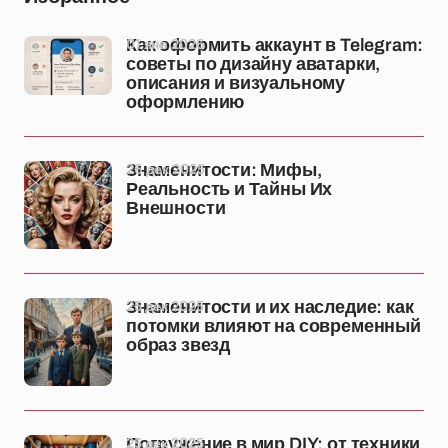
01 янв 2026
Как оформить аккаунт в Telegram:
советы по дизайну аватарки,
описания и визуальному
оформлению
26 дек 2025
Знаменитости: Мифы,
Реальность и Тайны Их
Внешности
25 дек 2025
Знаменитости и их наследие: как
потомки влияют на современный
образ звезд
25 дек 2025
Погружение в мир DIY: от техники