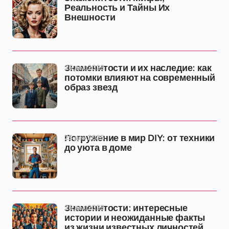
Реальность и Тайны Их
Внешности
25 дек 2025
Знаменитости и их наследие: как
потомки влияют на современный
образ звезд
25 дек 2025
Погружение в мир DIY: от техники
до уюта в доме
25 дек 2025
Знаменитости: интересные
истории и неожиданные факты
из жизни известных личностей