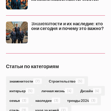
22 дек 2025
Знаменитости и их наследие: кто
они сегодня и почему это важно?
Статьи по категориям
знаменитости
(7)
Строительство
(5)
интерьер
(5)
личная жизнь
(4)
Дизайн
(4)
семья
(3)
наследие
(3)
тренды 2024
(3)
стиль
(3)
уход за кожей
(2)