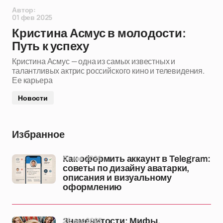
Автор:
01 фев 2025
Кристина Асмус в молодости:
Путь к успеху
Кристина Асмус — одна из самых известных и
талантливых актрис российского кино и телевидения.
Ее карьера
Новости
Избранное
01 янв 2026
Как оформить аккаунт в Telegram:
советы по дизайну аватарки,
описания и визуальному
оформлению
26 дек 2025
Знаменитости: Мифы,