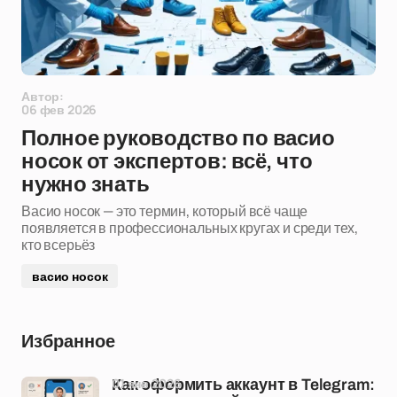
Автор:
06 фев 2026
Полное руководство по васио
носок от экспертов: всё, что
нужно знать
Васио носок — это термин, который всё чаще
появляется в профессиональных кругах и среди тех,
кто всерьёз
васио носок
Избранное
01 янв 2026
Как оформить аккаунт в Telegram: