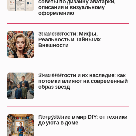
советы по дизайну аватарки,
описания и визуальному
оформлению
26 дек 2025
Знаменитости: Мифы,
Реальность и Тайны Их
Внешности
25 дек 2025
Знаменитости и их наследие: как
потомки влияют на современный
образ звезд
25 дек 2025
Погружение в мир DIY: от техники
до уюта в доме