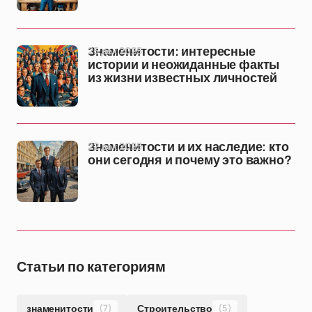
25 дек 2025
Знаменитости: интересные
истории и неожиданные факты
из жизни известных личностей
22 дек 2025
Знаменитости и их наследие: кто
они сегодня и почему это важно?
Статьи по категориям
знаменитости
(7)
Строительство
(5)