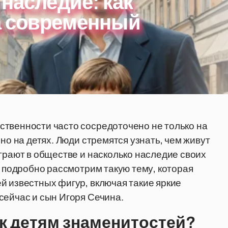
 наследие: как
а современный
ственности часто сосредоточено не только на
но на детях. Люди стремятся узнать, чем живут
грают в обществе и насколько наследие своих
ы подробно рассмотрим такую тему, которая
й известных фигур, включая такие яркие
сейчас и сын Игоря Сечина.
 к детям знаменитостей?