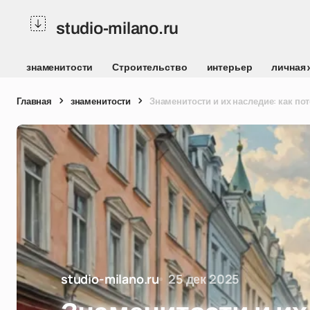
studio-milano.ru
знаменитости
Строительство
интерьер
личная 
Главная
знаменитости
Знаменитости и их наследие: как п
studio-milano.ru
25 дек 2025