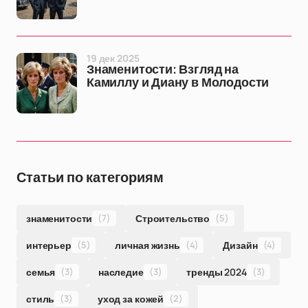
19 дек 2025
Знаменитости: Взгляд на
Камиллу и Диану в Молодости
Статьи по категориям
знаменитости
(7)
Строительство
(5)
интерьер
(5)
личная жизнь
(4)
Дизайн
(4)
семья
(3)
наследие
(3)
тренды 2024
(3)
стиль
(3)
уход за кожей
(2)