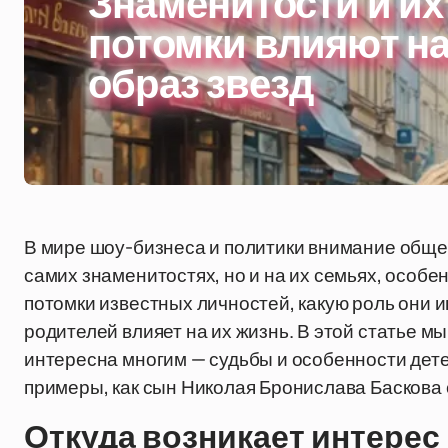
Знаменитости и их
потомки влияют н
образ звезд
В мире шоу-бизнеса и политики внимание обще
самих знаменитостях, но и на их семьях, особен
потомки известных личностей, какую роль они и
родителей влияет на их жизнь. В этой статье м
интересна многим — судьбы и особенности дете
примеры, как сын Николая Бронислава Баскова 
Откуда возникает интерес