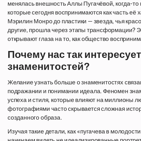
менялась внешность Аллы Пугачёвой, когда-то
которые сегодня воспринимаются как часть её 
Мэрилин Монро до пластики — звезда, чья красот
другие, прошла через этапы трансформации? Э
открывают глаза на то, как общество восприним
Почему нас так интересуе
знаменитостей?
Желание узнать больше о знаменитостях связан
подражании и понимании идеала. Феномен зна
успеха и стиля, которые влияют на миллионы л
фотографиями часто скрывается сложная истор
созданного образа.
Изучая такие детали, как «пугачева в молодост
начинаем видеть не идеализированные портрет