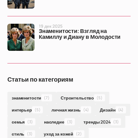
19 дек 2025
Знаменитости: Взгляд на
Камиллу и Диану в Молодости
Статьи по категориям
знаменитости
(7)
Строительство
(5)
интерьер
(5)
личная жизнь
(4)
Дизайн
(4)
семья
(3)
наследие
(3)
тренды 2024
(3)
стиль
(3)
уход за кожей
(2)