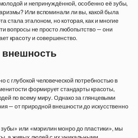
 молодой и непринуждённой, особенно её зубы,
харизмы? Или вспоминали ли вы, какой была
а стала эталоном, но которая, как и многие
ти вопросы не просто любопытство — они
ает красоту и совершенство.
т внешность
о с глубокой человеческой потребностью в
менитости формирует стандарты красоты,
юдей по всему миру. Однако за глянцевыми
ия — от природной внешности до искусственно
и зубы» или «мэрилин монро до пластики», мы
ы, а живых людей с их уникальными