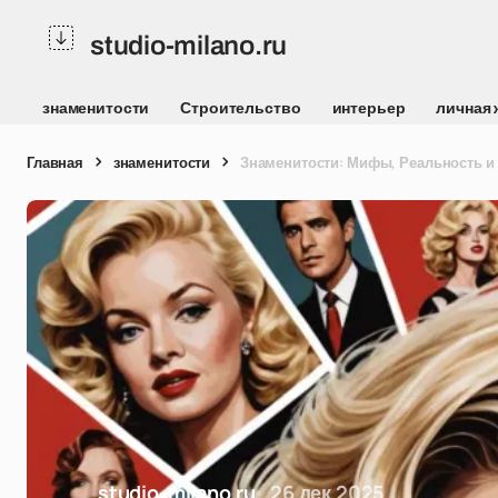
studio-milano.ru
знаменитости
Строительство
интерьер
личная 
Главная
знаменитости
Знаменитости: Мифы, Реальность и
studio-milano.ru
26 дек 2025