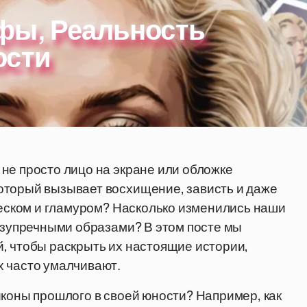
фы, Реальность
ости
не просто лицо на экране или обложке
оторый вызывает восхищение, зависть и даже
блеском и гламуром? Насколько изменились наши
безупречными образами? В этом посте мы
, чтобы раскрыть их настоящие истории,
х часто умалчивают.
иконы прошлого в своей юности? Например, как